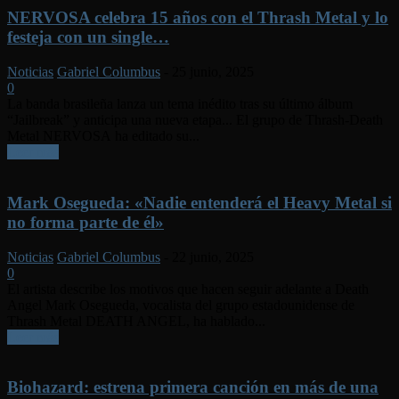
NERVOSA celebra 15 años con el Thrash Metal y lo
festeja con un single…
Noticias
Gabriel Columbus
-
25 junio, 2025
0
La banda brasileña lanza un tema inédito tras su último álbum
“Jailbreak” y anticipa una nueva etapa... El grupo de Thrash-Death
Metal NERVOSA ha editado su...
Leer más
Mark Osegueda: «Nadie entenderá el Heavy Metal si
no forma parte de él»
Noticias
Gabriel Columbus
-
22 junio, 2025
0
El artista describe los motivos que hacen seguir adelante a Death
Angel Mark Osegueda, vocalista del grupo estadounidense de
Thrash Metal DEATH ANGEL, ha hablado...
Leer más
Biohazard: estrena primera canción en más de una