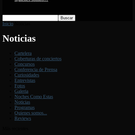
Inicio
Noticias
Noticias
Cartelera
Coberturas de conciertos
Concursos
Conferencia de Prensa
Curiosidades
Entrevistas
Fotos
Galeria
Noches Como Estas
Noticias
Programas
Quienes somos...
Reviews
Más recientes