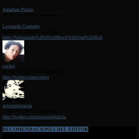
Jonathan Punos
38 MENSAJES
0 Comentarios
Leonardo Gramajo
36 MENSAJES
0 Comentarios
http://Abrazando%20el%20Rock%20And%20Roll
coritoj
21 MENSAJES
0 Comentarios
http://twitter.com/coritoj
rezequielgarcia
0 MENSAJES
1 Comentarios
http://twitter.com/rezequielgarcia
RECOMENDACIONES DEL EDITOR