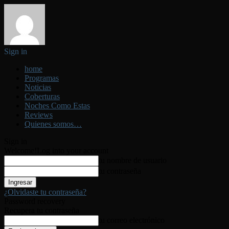
Sign in
home
Programas
Noticias
Coberturas
Noches Como Estas
Reviews
Quienes somos…
Sign in
Welcome!
Log into your account
tu nombre de usuario
tu contraseña
¿Olvidaste tu contraseña?
Password recovery
Recupera tu contraseña
tu correo electrónico