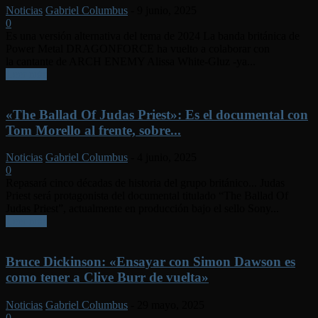
Noticias
Gabriel Columbus
-
9 junio, 2025
0
Es una versión alternativa del tema de 2024 La banda británica de
Power Metal DRAGONFORCE ha vuelto a colaborar con
la cantante de ARCH ENEMY Alissa White-Gluz -ya...
Leer más
«The Ballad Of Judas Priest»: Es el documental con
Tom Morello al frente, sobre...
Noticias
Gabriel Columbus
-
4 junio, 2025
0
Repasará cinco décadas de historia del grupo británico... Judas
Priest será protagonista del documental titulado “The Ballad Of
Judas Priest”, actualmente en producción bajo el sello Sony...
Leer más
Bruce Dickinson: «Ensayar con Simon Dawson es
como tener a Clive Burr de vuelta»
Noticias
Gabriel Columbus
-
29 mayo, 2025
0