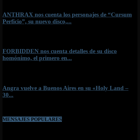
ANTHRAX nos cuenta los personajes de “Cursum
Perficio”, su nuevo disco,...
1 agosto, 2026
FORBIDDEN nos cuenta detalles de su disco
homónimo, el primero en...
26 julio, 2026
Angra vuelve a Buenos Aires en su «Holy Land –
30...
8 junio, 2026
MENSAJES POPULARES