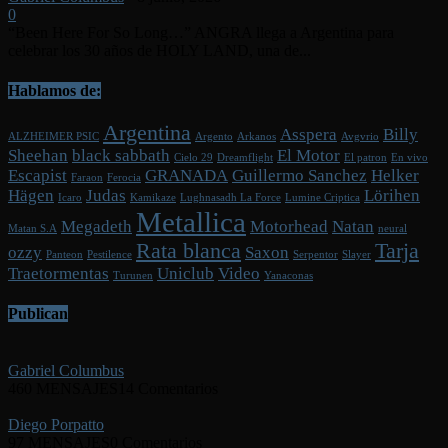
0
“Been Here For So Long…” ANGRA llega a Argentina para
celebrar los 30 años de HOLY LAND, una de...
Hablamos de:
Argentina
Asspera
Billy
ALZHEIMER PSIC
Argento
Arkanos
Avgvrio
Sheehan
black sabbath
El Motor
Cielo 29
Dreamflight
El patron
En vivo
Escapist
GRANADA
Guillermo Sanchez
Helker
Faraon
Ferocia
Hägen
Judas
Lörihen
Icaro
Kamikaze
Lughnasadh La Force
Lumine Criptica
Metallica
Megadeth
Motorhead
Natan
Matan S.A
neural
Rata blanca
Tarja
ozzy
Saxon
Panteon
Pestilence
Serpentor
Slayer
Traetormentas
Uniclub
Video
Turunen
Yanaconas
Publican
Gabriel Columbus
460 MENSAJES
14 Comentarios
Diego Porpatto
97 MENSAJES
0 Comentarios