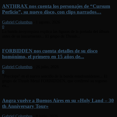
ANTHRAX nos cuenta los personajes de “Cursum
Perficio”, su nuevo disco, con clips narrados…
Gabriel Columbus
-
1 agosto, 2026
0
La banda neoyorquina explica las figuras de la portada del álbum
antes de su lanzamiento... El grupo de Thrash...
FORBIDDEN nos cuenta detalles de su disco
homónimo, el primero en 15 años de...
Gabriel Columbus
-
26 julio, 2026
0
"Psyclops" es el nuevo sencillo de la banda estadounidense... El
grupo de Thrash Metal FORBIDDEN, que confirmó su regreso
en...
Angra vuelve a Buenos Aires en su «Holy Land – 30
th Anniversary Tour»
Gabriel Columbus
-
8 junio, 2026