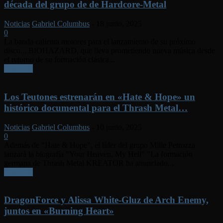
década del grupo de de Hardcore-Metal
Noticias
Gabriel Columbus
-
18 junio, 2025
0
La banda calienta motores para el lanzamiento de su próximo
disco... BIOHAZARD, que lleva prometiendo nueva música desde
el retorno de su formación clásica...
Leer más
Los Teutones estrenarán en «Hate & Hope» un
histórico documental para el Thrash Metal…
Noticias
Gabriel Columbus
-
10 junio, 2025
0
Además de "Hate & Hope", el líder del grupo Mille Petrozza
lanzará la biografía "Your Heaven, My Hell" "La formación
germana de Thrash Metal KREATOR ha anunciado...
Leer más
DragonForce y Alissa White-Gluz de Arch Enemy,
juntos en «Burning Heart»