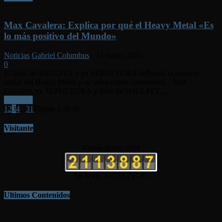
Max Cavalera: Explica por qué el Heavy Metal «Es
lo más positivo del Mundo»
Noticias
Gabriel Columbus
-
21 mayo, 2025
0
El líder de SOULFLY y ex SEPULTURA defiende el impacto
social del Heavy Metal y su valor como comunidad... Max
Cavalera, ex SEPULTURA y líder de SOULFLY,...
Leer más
1
2
3
4
...
31
Página 3 de 31
Visitante
Visitas desde 2018
Tu IP es: 216.73.217.85
Ultimos Contenidos