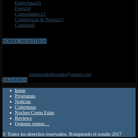
Entrevistas
45
Fotos
14
Curiosidades
13
Conferencia de Prensa
13
Cartelera
9
SOBRE NOSOTROS
Rompiendo el sonido es una creación de mi hermano y mía. La idea
del programa es promover y difundir las bandas que asoman asi
como las ya consagradas; las que se mantienen en la lucha. Ademas
de las producciones nuevas, escucharan notas en el piso y
telefónicas. Aquí esta tu espacio disfrutalo. Gabriel
Contáctanos:
rompiendoelsonido@gmail.com
SÍGUENOS
home
Programas
Noticias
Coberturas
Noches Como Estas
Reviews
Quienes somos…
© Todos los derechos reservados. Rompiendo el sonido 2017