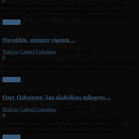
Bruce Dickinson, vocalista de la banda de Heavy Metal IRON
MAIDEN, habló recientemente sobre algunos aspectos del
tour "Run For Your Lives", que llevará a los británicos a realizar...
Leer más
Osvaldito, siempre vigente…
Noticias
Gabriel Columbus
-
27 mayo, 2025
0
Ya se conoce la tapa del libro de Osvaldo Civile, el mismo cuenta su
historia y la de quienes lo acompañaron en su camino personal y
musical.
Leer más
Ozzy Osbourne: Sus diabólicos milagros…
Noticias
Gabriel Columbus
-
25 mayo, 2025
0
El vocalista actuará sentado en su show final en Birmingham, con
un repertorio parcial y acompañado de artistas invitados Ozzy
Osbourne sigue afrontando importantes complicaciones...
Leer más