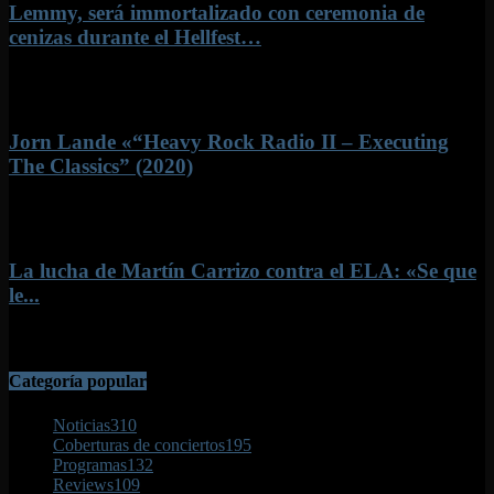
Lemmy, será immortalizado con ceremonia de
cenizas durante el Hellfest…
22 junio, 2022
Jorn Lande «“Heavy Rock Radio II – Executing
The Classics” (2020)
6 mayo, 2020
La lucha de Martín Carrizo contra el ELA: «Se que
le...
26 octubre, 2017
Categoría popular
Noticias
310
Coberturas de conciertos
195
Programas
132
Reviews
109