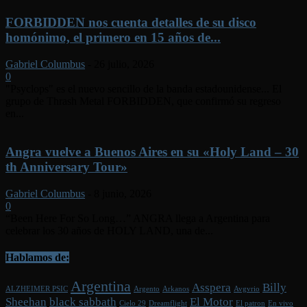
FORBIDDEN nos cuenta detalles de su disco
homónimo, el primero en 15 años de...
Gabriel Columbus
-
26 julio, 2026
0
"Psyclops" es el nuevo sencillo de la banda estadounidense... El
grupo de Thrash Metal FORBIDDEN, que confirmó su regreso
en...
Angra vuelve a Buenos Aires en su «Holy Land – 30
th Anniversary Tour»
Gabriel Columbus
-
8 junio, 2026
0
“Been Here For So Long…” ANGRA llega a Argentina para
celebrar los 30 años de HOLY LAND, una de...
Hablamos de:
Argentina
Asspera
Billy
ALZHEIMER PSIC
Argento
Arkanos
Avgvrio
Sheehan
black sabbath
El Motor
Cielo 29
Dreamflight
El patron
En vivo