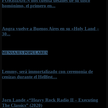
FORBIDDEN nos cuenta detalles de su disco
homónimo, el primero en...
26 julio, 2026
Angra vuelve a Buenos Aires en su «Holy Land –
30...
8 junio, 2026
MENSAJES POPULARES
Lemmy, será immortalizado con ceremonia de
cenizas durante el Hellfest…
22 junio, 2022
Jorn Lande «“Heavy Rock Radio II – Executing
The Classics” (2020)