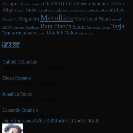
Escapist
GRANADA
Guillermo Sanchez
Helker
Faraon
Ferocia
Hägen
Judas
Lörihen
Icaro
Kamikaze
Lughnasadh La Force
Lumine Criptica
Metallica
Megadeth
Motorhead
Natan
Matan S.A
neural
Rata blanca
Tarja
ozzy
Saxon
Panteon
Pestilence
Serpentor
Slayer
Traetormentas
Uniclub
Video
Turunen
Yanaconas
Publican
Gabriel Columbus
460 MENSAJES
14 Comentarios
Diego Porpatto
97 MENSAJES
0 Comentarios
Jonathan Punos
38 MENSAJES
0 Comentarios
Leonardo Gramajo
36 MENSAJES
0 Comentarios
http://Abrazando%20el%20Rock%20And%20Roll