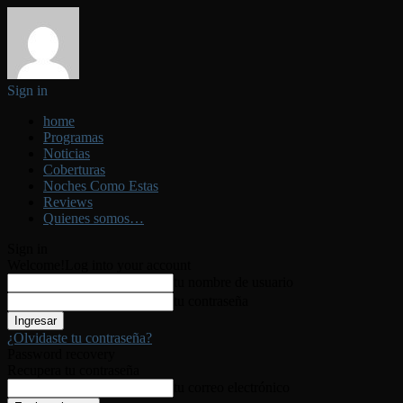
Sign in
home
Programas
Noticias
Coberturas
Noches Como Estas
Reviews
Quienes somos…
Sign in
Welcome!
Log into your account
tu nombre de usuario
tu contraseña
¿Olvidaste tu contraseña?
Password recovery
Recupera tu contraseña
tu correo electrónico