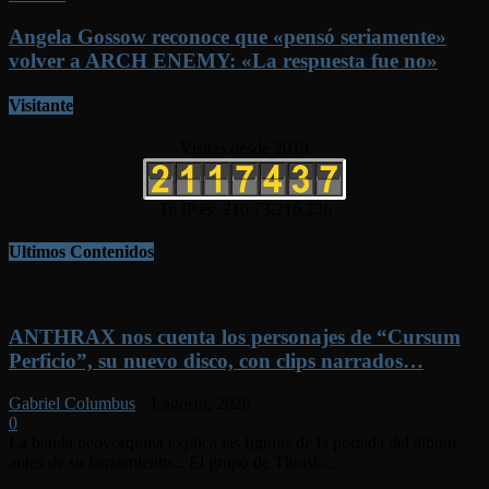
Angela Gossow reconoce que «pensó seriamente»
volver a ARCH ENEMY: «La respuesta fue no»
Visitante
Visitas desde 2018
Tu IP es: 216.73.216.236
Ultimos Contenidos
ANTHRAX nos cuenta los personajes de “Cursum
Perficio”, su nuevo disco, con clips narrados…
Gabriel Columbus
-
1 agosto, 2026
0
La banda neoyorquina explica las figuras de la portada del álbum
antes de su lanzamiento... El grupo de Thrash...