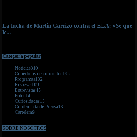
6 mayo, 2020
La lucha de Martín Carrizo contra el ELA: «Se que
le...
26 octubre, 2017
Categoría popular
Noticias
310
Coberturas de conciertos
195
Programas
132
Reviews
109
Entrevistas
45
Fotos
14
Curiosidades
13
Conferencia de Prensa
13
Cartelera
9
SOBRE NOSOTROS
Rompiendo el sonido es una creación de mi hermano y mía. La idea