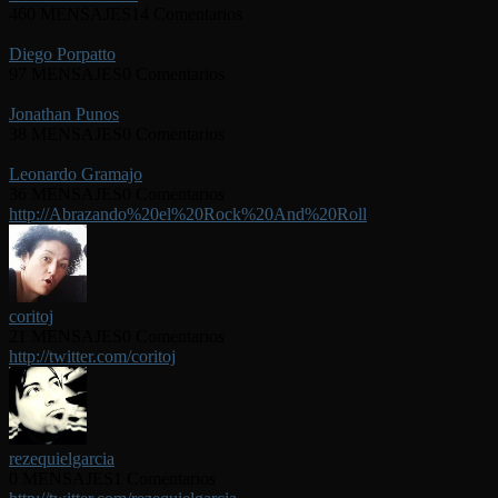
460 MENSAJES
14 Comentarios
Diego Porpatto
97 MENSAJES
0 Comentarios
Jonathan Punos
38 MENSAJES
0 Comentarios
Leonardo Gramajo
36 MENSAJES
0 Comentarios
http://Abrazando%20el%20Rock%20And%20Roll
coritoj
21 MENSAJES
0 Comentarios
http://twitter.com/coritoj
rezequielgarcia
0 MENSAJES
1 Comentarios