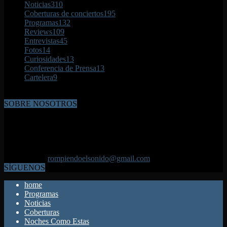
Noticias
310
Coberturas de conciertos
195
Programas
132
Reviews
109
Entrevistas
45
Fotos
14
Curiosidades
13
Conferencia de Prensa
13
Cartelera
9
SOBRE NOSOTROS
Rompiendo el sonido es una creación de mi hermano y mía. La idea
del programa es promover y difundir las bandas que asoman asi
como las ya consagradas; las que se mantienen en la lucha. Ademas
de las producciones nuevas, escucharan notas en el piso y
telefónicas. Aquí esta tu espacio disfrutalo. Gabriel
Contáctanos:
rompiendoelsonido@gmail.com
SÍGUENOS
home
Programas
Noticias
Coberturas
Noches Como Estas