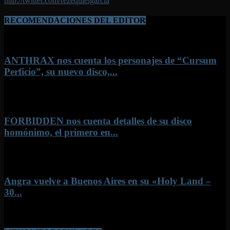
http://twitter.com/rezequielgarcia
RECOMENDACIONES DEL EDITOR
ANTHRAX nos cuenta los personajes de “Cursum
Perficio”, su nuevo disco,...
1 agosto, 2026
FORBIDDEN nos cuenta detalles de su disco
homónimo, el primero en...
26 julio, 2026
Angra vuelve a Buenos Aires en su «Holy Land –
30...
8 junio, 2026