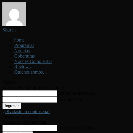
Sign in
home
Programas
Noticias
Coberturas
Noches Como Estas
Reviews
Quienes somos…
Sign in
Welcome!
Log into your account
tu nombre de usuario
tu contraseña
¿Olvidaste tu contraseña?
Password recovery
Recupera tu contraseña
tu correo electrónico