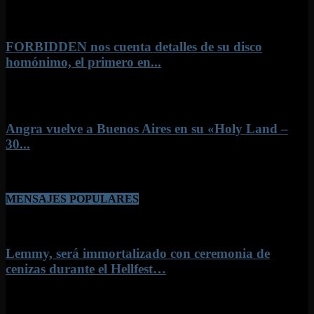
1 agosto, 2026
FORBIDDEN nos cuenta detalles de su disco
homónimo, el primero en...
26 julio, 2026
Angra vuelve a Buenos Aires en su «Holy Land –
30...
8 junio, 2026
MENSAJES POPULARES
Lemmy, será immortalizado con ceremonia de
cenizas durante el Hellfest…
22 junio, 2022