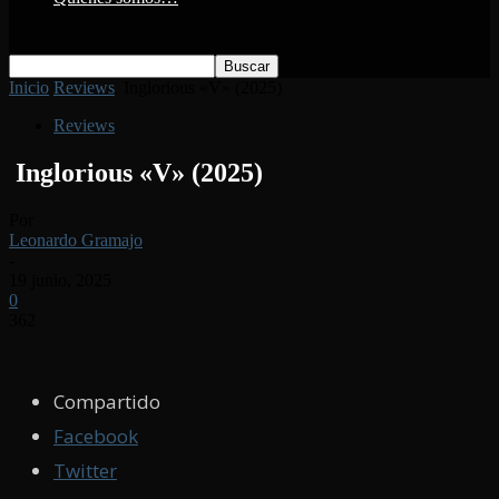
Inicio
Reviews
Inglorious «V» (2025)
Reviews
Inglorious «V» (2025)
Por
Leonardo Gramajo
-
19 junio, 2025
0
362
Compartido
Facebook
Twitter