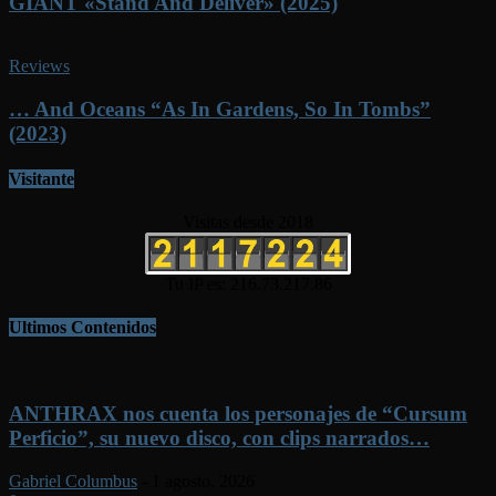
GIANT «Stand And Deliver» (2025)
Reviews
… And Oceans “As In Gardens, So In Tombs”
(2023)
Visitante
Visitas desde 2018
Tu IP es: 216.73.217.86
Ultimos Contenidos
ANTHRAX nos cuenta los personajes de “Cursum
Perficio”, su nuevo disco, con clips narrados…
Gabriel Columbus
-
1 agosto, 2026