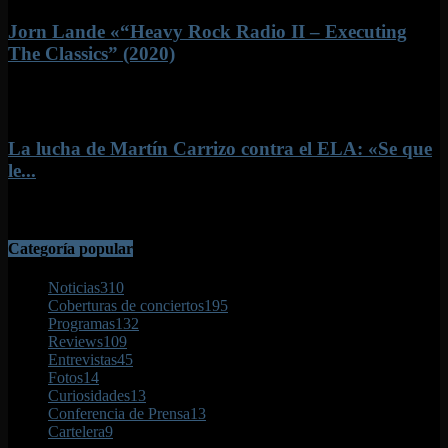
Jorn Lande «“Heavy Rock Radio II – Executing
The Classics” (2020)
6 mayo, 2020
La lucha de Martín Carrizo contra el ELA: «Se que
le...
26 octubre, 2017
Categoría popular
Noticias
310
Coberturas de conciertos
195
Programas
132
Reviews
109
Entrevistas
45
Fotos
14
Curiosidades
13
Conferencia de Prensa
13
Cartelera
9