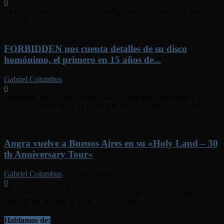
0
La banda neoyorquina explica las figuras de la portada del álbum
antes de su lanzamiento... El grupo de Thrash...
FORBIDDEN nos cuenta detalles de su disco
homónimo, el primero en 15 años de...
Gabriel Columbus
-
26 julio, 2026
0
"Psyclops" es el nuevo sencillo de la banda estadounidense... El
grupo de Thrash Metal FORBIDDEN, que confirmó su regreso
en...
Angra vuelve a Buenos Aires en su «Holy Land – 30
th Anniversary Tour»
Gabriel Columbus
-
8 junio, 2026
0
“Been Here For So Long…” ANGRA llega a Argentina para
celebrar los 30 años de HOLY LAND, una de...
Hablamos de: