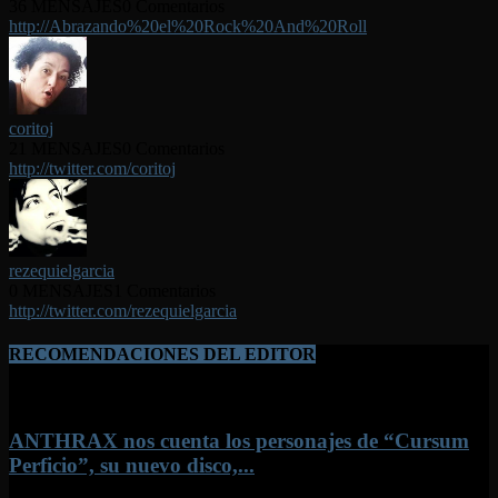
36 MENSAJES
0 Comentarios
http://Abrazando%20el%20Rock%20And%20Roll
coritoj
21 MENSAJES
0 Comentarios
http://twitter.com/coritoj
rezequielgarcia
0 MENSAJES
1 Comentarios
http://twitter.com/rezequielgarcia
RECOMENDACIONES DEL EDITOR
ANTHRAX nos cuenta los personajes de “Cursum
Perficio”, su nuevo disco,...