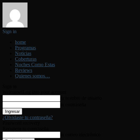
Sign in
home
Programas
Noticias
Coberturas
Noches Como Estas
Reviews
Quienes somos…
Sign in
Welcome!
Log into your account
tu nombre de usuario
tu contraseña
¿Olvidaste tu contraseña?
Password recovery
Recupera tu contraseña
tu correo electrónico