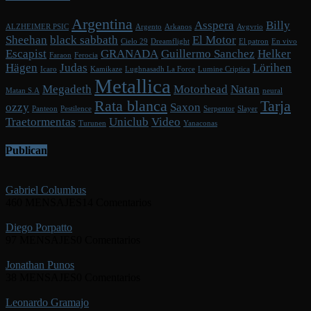
Argentina
Asspera
Billy
ALZHEIMER PSIC
Argento
Arkanos
Avgvrio
Sheehan
black sabbath
El Motor
Cielo 29
Dreamflight
El patron
En vivo
Escapist
GRANADA
Guillermo Sanchez
Helker
Faraon
Ferocia
Hägen
Judas
Lörihen
Icaro
Kamikaze
Lughnasadh La Force
Lumine Criptica
Metallica
Megadeth
Motorhead
Natan
Matan S.A
neural
Rata blanca
Tarja
ozzy
Saxon
Panteon
Pestilence
Serpentor
Slayer
Traetormentas
Uniclub
Video
Turunen
Yanaconas
Publican
Gabriel Columbus
460 MENSAJES
14 Comentarios
Diego Porpatto
97 MENSAJES
0 Comentarios
Jonathan Punos
38 MENSAJES
0 Comentarios
Leonardo Gramajo